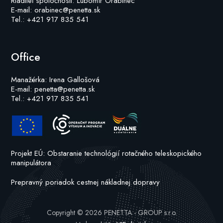
Riaditeľ spoločnosti: Ľubomír Orabinec
E-mail: orabinec@penetta.sk
Tel.: +421 917 835 541
Office
Manažérka: Irena Gallošová
E-mail: penetta@penetta.sk
Tel.: +421 917 835 541
Projekt EÚ: Obstaranie technológií rotačného teleskopického
manipulátora
Prepravný poriadok cestnej nákladnej dopravy
Copyright © 2026 PENETTA - GROUP s.r.o.